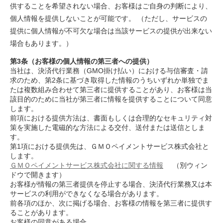
供することを希望されない場合、お客様はご自身の判断により、
個人情報を提供しないことが可能です。 （ただし、サービスの
提供に個人情報が不可欠な場合は当該サービスの提供が出来ない
場合もあります。）
第3条（お客様の個人情報の第三者への提供）
当社は、決済代行業務（GMO掛け払い）における与信審査・請
求のため、第2条に基づき取得した情報のうちいずれか単独でま
たは複数組み合わせて第三者に提供することがあり、お客様は当
該目的のために当社が第三者に情報を提供することについて同意
します。
前項における提供方法は、書面もしくは合理的なセキュリティ対
策を実施した電磁的な方法による交付、送付または送信としま
す。
第1項における提供先は、ＧＭＯペイメントサービス株式会社と
します。
ＧＭＯペイメントサービス株式会社に関する情報
（別ウィン
別窓
ドウで開きます）
お客様が情報の第三者提供を停止する場合、決済代行業務又は本
サービスの利用ができなくなる場合があります。
前各項のほか、次に掲げる場合、お客様の情報を第三者に提供す
ることがあります。
お客様の同意がある場合。