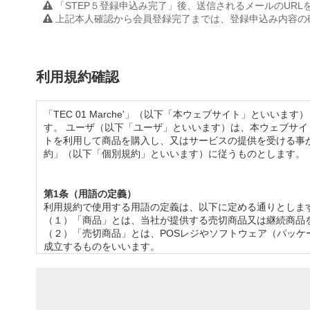
「STEP５登録申込み完了」後、送信されるメールのUR
上記本人確認から会員登録完了までは、登録申込み内容の
利用規約確認
「TEC 01 Marche'」（以下「本ウェブサイト」と
す。 ユーザ（以下「ユーザ」といいます）は、本ウェブサイト
トを利用して商品を購入し、又はサービスの提供を受ける事
約」（以下「個別規約」といいます）に従うものとします。
第1条（用語の定義）
利用規約で使用する用語の定義は、以下に定める通りとしま
（１）「商品」とは、当社が提供する売切商品又は継続商品
（２）「売切商品」とは、POSレジやソフトウェア（パッ
成立するものをいいます。
（３） 「継続商品」とは、POSレジ等のハードウェアの保
（４）「ユーザ」とは、自己の事業のために、商品の購入又
る商品の購入及びサービスの提供を受けることはできないも
（５）「ユーザアカウント」とは、本ウェブサイトにて発行