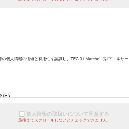
必要となるアクセス認証に使用される固有の識別子の事をいいます。
はサービスの代金の債権譲渡を受けて、請求書の発行と代金の回収を行
する場合があります。尚、改定を予定した場合は速やかにその内容を本
負うものとします。
するユーザに関する情報については、別途当社が定める「TEC 01 Ma
個人情報の価値と有用性を認識し、TEC 01 Marche'（以下「本
地域は、日本国内に限定されるものとします。
禁止）
者が行う場合があるものとし、当社は、第三者の行為及び商品に関する
個人情報の取扱いについて同意する
最後までスクロールしないとチェックできません。
同意した上で、当社所定の手続に従って利用申込を行うものとします。