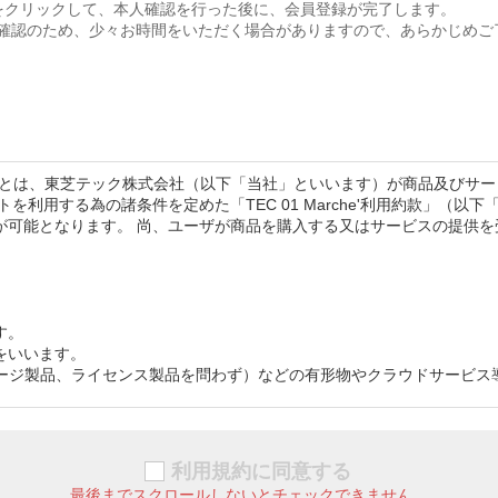
Lをクリックして、本人確認を行った後に、会員登録が完了します。
確認のため、少々お時間をいただく場合がありますので、あらかじめご
いいます）とは、東芝テック株式会社（以下「当社」といいます）が商品及び
を利用する為の諸条件を定めた「TEC 01 Marche'利用約款」（
が可能となります。 尚、ユーザが商品を購入する又はサービスの提供
す。
をいいます。
ケージ製品、ライセンス製品を問わず）などの有形物やクラウドサービス
守及びサポートサービスやクラウドサービスなどの利用期間中に、継続
はサービスの提供を受けるなど注文行為を行う法人又は個人事業主をい
のとします。
利用規約に同意する
されるログインIDなどのアクセス認証に使用される固有の識別子の事を
最後までスクロールしないとチェックできません。