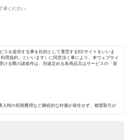
了承ください。
サービスを提供する事を目的として運営するECサイトをいいま
以下「利用規約」といいます）に同意頂く事により、本ウェブサイ
を受ける際の諸条件は、別途定める各商品又はサービスの「規
導入時の初期費用など継続的な対価が発生せず、都度取引が
的な対価が発生し、継続的に取引が成立するものをいいます
います。なお、自己の事業以外のために、本ウェブサイトによ
いいます。