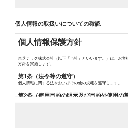
（６）「ユーザパスワード」とは、アカウントの確認の際に
（７）「GMOペイメントサービス」とは、当社から商品又
個人情報の取扱いについての確認
第2条（利用規約の改定）
当社は、ユーザに事前の通知を行い、利用規約の内容を改定
ユーザは、定期的に利用規約の最新の内容を確認する義務を
個人情報保護方針
第3条（個人情報の取り扱いについて）
ユーザは、本ウェブサイトの利用に関してユーザから当社が取得
東芝テック株式会社（以下「当社」といいます。）は、お客様の
イトを利用するものとします。
方針を実施します。
第1条（法令等の遵守）
第4条（提供区域）
個人情報に関する法令およびその他の規範を遵守します。
本ウェブサイトで取り扱われる商品の販売及び提供が可能な
第2条（使用目的の明示及び目的外使用の
第5条（第三者による商品の販売
本サービスでは、次に定める情報を利用いたします。
本ウェブサイトで取り扱われる商品の販売を当社以外の第三
会社名（団体名）、氏名、部署名、役職名
メールアドレス、電話番号、住所
代表者氏名（カナ）、代表者生年月日
第6条（利用申込の方法）
契約情報、注文履歴、請求情報
本ウェブサイトの利用を希望される方は、利用規約を確認し